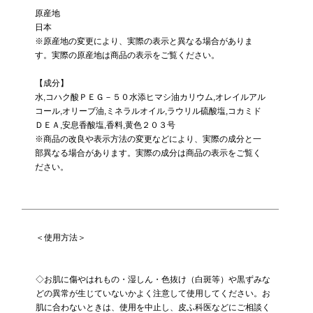
原産地
日本
※原産地の変更により、実際の表示と異なる場合がありま
す。実際の原産地は商品の表示をご覧ください。
【成分】
水,コハク酸ＰＥＧ－５０水添ヒマシ油カリウム,オレイルアル
コール,オリーブ油,ミネラルオイル,ラウリル硫酸塩,コカミド
ＤＥＡ,安息香酸塩,香料,黄色２０３号
※商品の改良や表示方法の変更などにより、実際の成分と一
部異なる場合があります。実際の成分は商品の表示をご覧く
ださい。
＜使用方法＞
◇お肌に傷やはれもの・湿しん・色抜け（白斑等）や黒ずみな
どの異常が生じていないかよく注意して使用してください。お
肌に合わないときは、使用を中止し、皮ふ科医などにご相談く