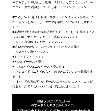
みずみずしく伸び広がり密着 １日テカりにくく、カバーが
つづく 生ツヤ持続 ジュレリキッドファンデーション
■ツヤとカバーを１日持続：薄膜ラッピングジュレが毛穴・凹
凸・色ムラをカバーし、生ツヤを形成。ツヤが１日くずれに
くい
■美容液効果：海洋性美容液成分ＣＰ（うるおい）配合（ヒア
ルロン酸、ナイアシンアミド、真珠タンパク※１
※１加水分解コンキオリンタンパク）
■明るいツヤが続く、ムーンライトパール※２配合
※２オキシ塩化ビスマス
■ＳＰＦ３０・ＰＡ＋＋
■アレルギーテスト済み
■ノンコメドジェニックテスト済み※３
※３コメド（ニキビのもと）のできにくいことを確認する
テスト
［すべての方にアレルギーがおこらない、コメド（ニキビ
のもと）ができないというわけではありません。］