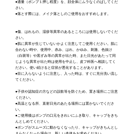
●適量（ポンプ１押し程度）を、顔全体にムラなくのばしてくだ
さい。
●落とす際には、メイク落としのご使用をおすすめします。
●傷、はれもの、湿疹等異常のあるところには使用しないでくだ
さい。
●肌に異常が生じていないかよく注意してご使用ください。肌に
合わない時や、使用中、赤み、はれ、かゆみ、刺激、色抜け
（白斑等）や黒ずみ等の異常が出た時、また日光があたって同
じような異常が出た時は使用を中止し、皮フ科医へ相談してく
ださい。使い続けると症状が悪化することがあります。
●目に入らないように注意し、入った時は、すぐに充分洗い流し
てください。
●子供や認知症の方などの誤飲等を防ぐため、置き場所にご注意
ください。
●高温となる所、直射日光のあたる場所には置かないでくださ
い。
●ご使用後はポンプの口元をきれいにふき取り、キャップをきち
んとしめてください。
●ポンプがスムーズに動かなくなったり、キャップがきちんとし
まらなくなった場合は、新しい本体をお求めください。