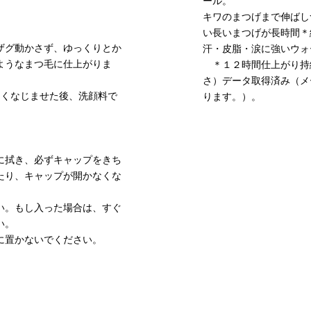
ール。
キワのまつげまで伸ばし
い長いまつげが長時間＊
ザグ動かさず、ゆっくりとか
汗・皮脂・涙に強いウォ
ようなまつ毛に仕上がりま
＊１２時間仕上がり持
さ）データ取得済み（メ
よくなじませた後、洗顔料で
ります。）。
。
に拭き、必ずキャップをきち
たり、キャップが開かなくな
い。もし入った場合は、すぐ
い。
に置かないでください。