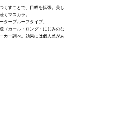
つくすことで、目幅を拡張。美し
続くマスカラ。
ータープルーフタイプ。
続（カール・ロング・にじみのな
ーカー調べ。効果には個人差があ