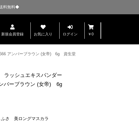
送料無料◆
新規会員登録
お気に入り
ログイン
￥0
6 アンバーブラウン (女帝) 6g 資生堂
カ ラッシュエキスパンダー
アンバーブラウン (女帝) 6g
さふさ 美ロングマスカラ