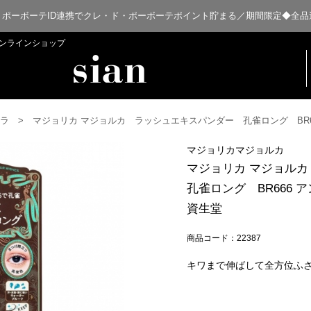
・ポーボーテID連携でクレ・ド・ポーボーテポイント貯まる／期間限定◆全品
扱オンラインショップ
ラ
マジョリカ マジョルカ ラッシュエキスパンダー 孔雀ロング BR66
マジョリカマジョルカ
マジョリカ マジョル
孔雀ロング BR666 
資生堂
商品コード：22387
キワまで伸ばして全方位ふ