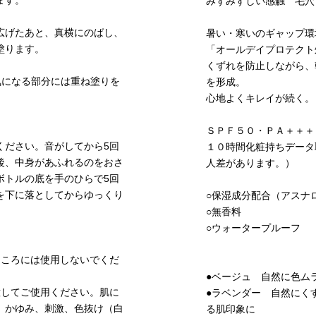
ます。
みずみずしい感触 毛穴
広げたあと、真横にのばし、
暑い・寒いのギャップ環
塗ります。
「オールデイプロテクト
くずれを防止しながら、
気になる部分には重ね塗りを
を形成。
心地よくキレイが続く。
ＳＰＦ５０・ＰＡ＋＋＋
ください。音がしてから5回
１０時間化粧持ちデータ
後、中身があふれるのをおさ
人差があります。）
ボトルの底を手のひらで5回
を下に落としてからゆっくり
○保湿成分配合（アスナ
○無香料
○ウォータープルーフ
ところには使用しないでくだ
●ベージュ 自然に色ム
意してご使用ください。肌に
●ラベンダー 自然にく
、かゆみ、刺激、色抜け（白
る肌印象に