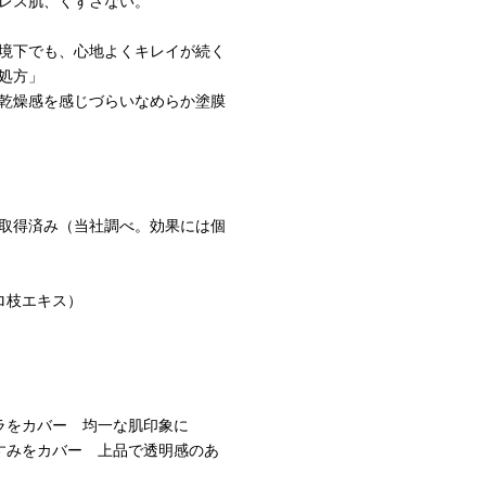
レス肌、くずさない。
境下でも、心地よくキレイが続く
処方」
乾燥感を感じづらいなめらか塗膜
取得済み（当社調べ。効果には個
ロ枝エキス）
ラをカバー 均一な肌印象に
すみをカバー 上品で透明感のあ