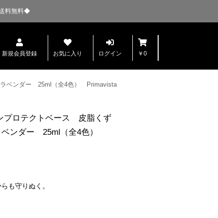
送料無料◆
新規会員登録
お気に入り
ログイン
￥0
ー 25ml（全4色） Primavista
ンプロテクトベース 皮脂くず
ラベンダー 25ml（全4色）
からも守りぬく。