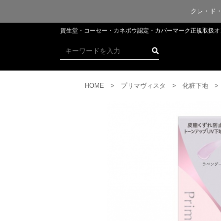
クレ・ド
資生堂・コーセー・カネボウ認定・​​​​​​カバーマーク正規取
HOME
プリマヴィスタ
化粧下地