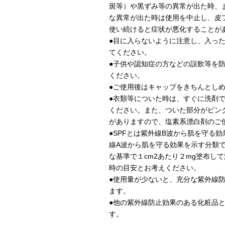
斑等）や黒ずみ等の異常が出た時、
な異常が出た時は使用を中止し、皮
使い続けると症状が悪化することが
●目に入らないように注意し、入っ
てください。
●子供や認知症の方などの誤飲等を
ください。
●ご使用後はキャップをきちんとし
●衣類等についた時は、すぐに洗剤
ください。また、ついた部分がピン
がありますので、塩素系漂白剤のご
●SPFとは紫外線B波から肌を守る効
線A波から肌を守る効果を示す分類で
な基準で１cm2あたり２mg塗布し
時の目安とお考えください。
●使用量が少ないと、充分な紫外線
ます。
●他の紫外線防止効果のある化粧品
す。