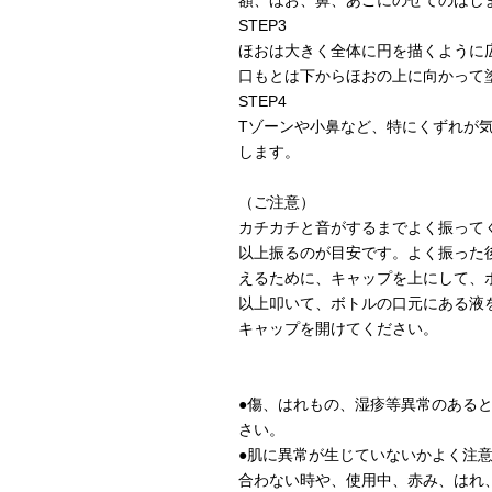
額、ほお、鼻、あごにのせてのばし
STEP3
ほおは大きく全体に円を描くように
口もとは下からほおの上に向かって
STEP4
Tゾーンや小鼻など、特にくずれが
します。
（ご注意）
カチカチと音がするまでよく振って
以上振るのが目安です。よく振った
えるために、キャップを上にして、
以上叩いて、ボトルの口元にある液
キャップを開けてください。
●傷、はれもの、湿疹等異常のある
さい。
●肌に異常が生じていないかよく注
合わない時や、使用中、赤み、はれ