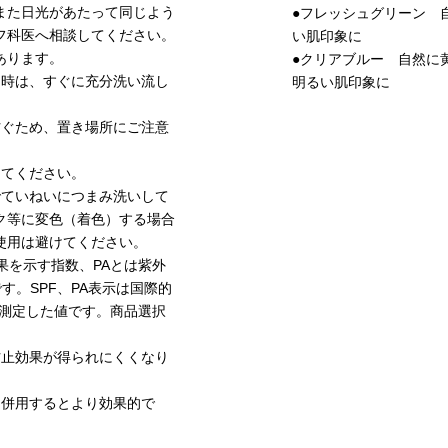
また日光があたって同じよう
●フレッシュグリーン 
フ科医へ相談してください。
い肌印象に
あります。
●クリアブルー 自然に
た時は、すぐに充分洗い流し
明るい肌印象に
防ぐため、置き場所にご注意
めてください。
でていねいにつまみ洗いして
ク等に変色（着色）する場合
使用は避けてください。
果を示す指数、PAとは紫外
す。SPF、PA表示は国際的
て測定した値です。商品選択
防止効果が得られにくくなり
と併用するとより効果的で