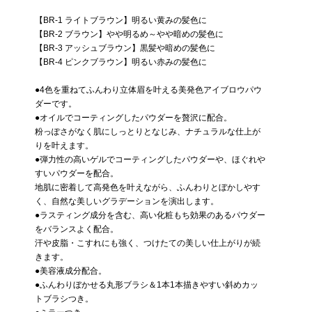
【BR-1 ライトブラウン】明るい黄みの髪色に
【BR-2 ブラウン】やや明るめ～やや暗めの髪色に
【BR-3 アッシュブラウン】黒髪や暗めの髪色に
【BR-4 ピンクブラウン】明るい赤みの髪色に
●4色を重ねてふんわり立体眉を叶える美発色アイブロウパウ
ダーです。
●オイルでコーティングしたパウダーを贅沢に配合。
粉っぽさがなく肌にしっとりとなじみ、ナチュラルな仕上が
りを叶えます。
●弾力性の高いゲルでコーティングしたパウダーや、ほぐれや
すいパウダーを配合。
地肌に密着して高発色を叶えながら、ふんわりとぼかしやす
く、自然な美しいグラデーションを演出します。
●ラスティング成分を含む、高い化粧もち効果のあるパウダー
をバランスよく配合。
汗や皮脂・こすれにも強く、つけたての美しい仕上がりが続
きます。
●美容液成分配合。
●ふんわりぼかせる丸形ブラシ＆1本1本描きやすい斜めカッ
トブラシつき。