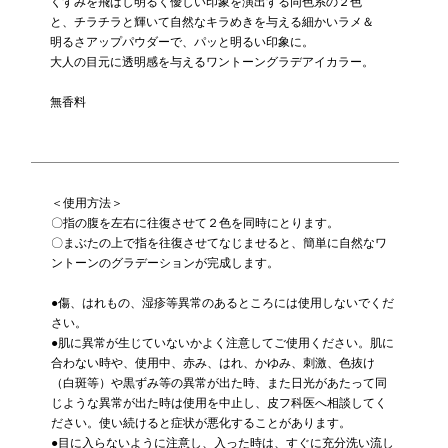
くすみを飛ばし明るく優しい印象を演出する同色系の２色
と、チラチラと輝いて自然なキラめきを与える細かいラメ＆
明るさアップパウダーで、パッと明るい印象に。
大人の目元に透明感を与えるワントーングラデアイカラー。
無香料
＜使用方法＞
〇指の腹を左右に往復させて２色を同時にとります。
〇まぶたの上で指を往復させてなじませると、簡単に自然なワ
ントーンのグラデーションが完成します。
●傷、はれもの、湿疹等異常のあるところには使用しないでくだ
さい。
●肌に異常が生じていないかよく注意してご使用ください。肌に
合わない時や、使用中、赤み、はれ、かゆみ、刺激、色抜け
（白斑等）や黒ずみ等の異常が出た時、また日光があたって同
じような異常が出た時は使用を中止し、皮フ科医へ相談してく
ださい。使い続けると症状が悪化することがあります。
●目に入らないように注意し、入った時は、すぐに充分洗い流し