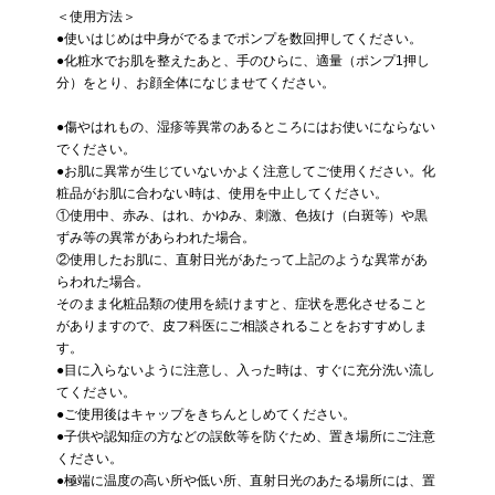
＜使用方法＞
●使いはじめは中身がでるまでポンプを数回押してください。
●化粧水でお肌を整えたあと、手のひらに、適量（ポンプ1押し
分）をとり、お顔全体になじませてください。
●傷やはれもの、湿疹等異常のあるところにはお使いにならない
でください。
●お肌に異常が生じていないかよく注意してご使用ください。化
粧品がお肌に合わない時は、使用を中止してください。
①使用中、赤み、はれ、かゆみ、刺激、色抜け（白斑等）や黒
ずみ等の異常があらわれた場合。
②使用したお肌に、直射日光があたって上記のような異常があ
らわれた場合。
そのまま化粧品類の使用を続けますと、症状を悪化させること
がありますので、皮フ科医にご相談されることをおすすめしま
す。
●目に入らないように注意し、入った時は、すぐに充分洗い流し
てください。
●ご使用後はキャップをきちんとしめてください。
●子供や認知症の方などの誤飲等を防ぐため、置き場所にご注意
ください。
●極端に温度の高い所や低い所、直射日光のあたる場所には、置