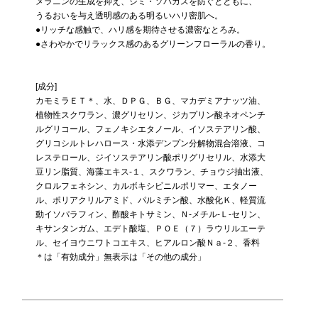
メラニンの生成を抑え、シミ・ソバカスを防ぐとともに、
うるおいを与え透明感のある明るいハリ密肌へ。
●リッチな感触で、ハリ感を期待させる濃密なとろみ。
●さわやかでリラックス感のあるグリーンフローラルの香り。
[成分]
カモミラＥＴ＊、水、ＤＰＧ、ＢＧ、マカデミアナッツ油、
植物性スクワラン、濃グリセリン、ジカプリン酸ネオペンチ
ルグリコール、フェノキシエタノール、イソステアリン酸、
グリコシルトレハロース・水添デンプン分解物混合溶液、コ
レステロール、ジイソステアリン酸ポリグリセリル、水添大
豆リン脂質、海藻エキス-１、スクワラン、チョウジ抽出液、
クロルフェネシン、カルボキシビニルポリマー、エタノー
ル、ポリアクリルアミド、パルミチン酸、水酸化Ｋ、軽質流
動イソパラフィン、酢酸キトサミン、Ｎ-メチル-Ｌ-セリン、
キサンタンガム、エデト酸塩、ＰＯＥ（７）ラウリルエーテ
ル、セイヨウニワトコエキス、ヒアルロン酸Ｎａ-２、香料
＊は「有効成分」無表示は「その他の成分」