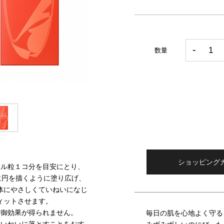
数量
ショッピング
ール粒１コ分を目安にとり、
に円を描くように塗り広げ、
体にやさしくていねいになじ
ィットさせます。
防御効果が得られません。
毎日の肌を心地よく守る