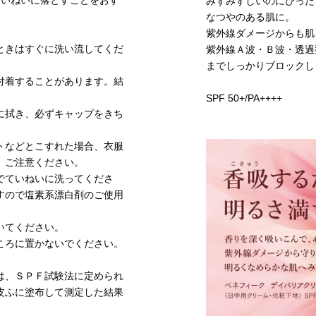
ていねいに落とすことをおす
みずみずしいのにぴった
なつやのある肌に。
紫外線ダメージからも肌
ときはすぐに洗い流してくだ
紫外線Ａ波・Ｂ波・透過
までしっかりブロックし
付着することがあります。結
。
SPF 50+/PA++++
に拭き、必ずキャップをきち
トなどとこすれた場合、衣服
、ご注意ください。
でていねいに洗ってくださ
すので塩素系漂白剤のご使用
いてください。
ころに置かないでください。
は、ＳＰＦ試験法に定められ
皮ふに塗布して測定した結果