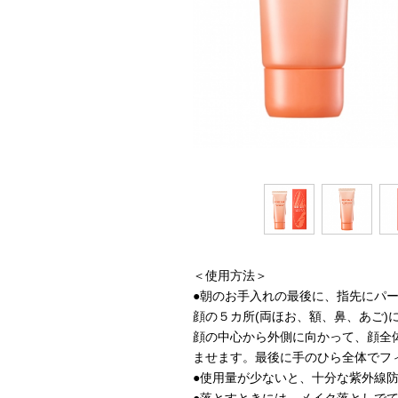
＜使用方法＞
●朝のお手入れの最後に、指先にパ
顔の５カ所(両ほお、額、鼻、あご)
顔の中心から外側に向かって、顔全
ませます。最後に手のひら全体でフ
●使用量が少ないと、十分な紫外線