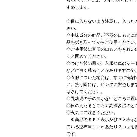
●落とすときには、メイク落としで
すめします。
◇目に入らないよう注意し、入った
さい。
◇中味成分の結晶が容器の口もとに
晶を拭き取ってからご使用ください
◇ご使用後は容器の口もとをきれい
んと閉めてください。
◇つけた後の肌が、衣服や車のシー
などに白く残ることがありますので
◇衣服についた場合は、すぐに洗剤
い。洗う際には、ピンクに変色しま
はさけてください。
◇乳幼児の手の届かないところに置
◇日のあたるところや高温多湿のと
◇火気にご注意ください。
※商品のＳＰＦ表示及びＰＡ表示
ている塗布量１ｃ㎡あたり２ｍｇを
です。