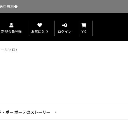
送料無料◆
新規会員登録
お気に入り
ログイン
￥0
ルールソロ）
ド・ポー ボーテのストーリー