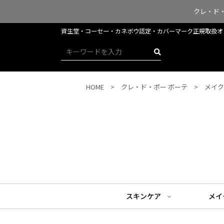
クレ・ド
資生堂・コーセー・カネボウ認定・​​​​​​カバーマーク正規取
HOME
クレ・ド・ポー ボーテ
メイク
スキンケア
メイ