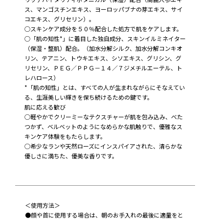
ス、マンゴスチンエキス、ヨーロッパブナの芽エキス、サイ
コエキス、グリセリン）。
○スキンケア成分を５０％配合した処方で肌をケアします。
○「肌の知性*」に着目した独自成分、スキンイルミネイター
（保湿・整肌）配合。（加水分解シルク、加水分解コンキオ
リン、テアニン、トウキエキス、シソエキス、グリシン、グ
リセリン、ＰＥＧ／ＰＰＧ－１４／７ジメチルエーテル、ト
レハロース）
*「肌の知性」とは、すべての人が生まれながらにそなえてい
る、生涯美しい輝きを保ち続けるための鍵です。
肌に応える歓び
○軽やかでクリーミーなテクスチャーが肌を包み込み、べた
つかず、ベルベットのようになめらかな肌触りで、優雅なス
キンケア体験をもたらします。
○希少なランや天然ローズにインスパイアされた、清らかな
優しさに満ちた、優美な香りです。
＜使用方法＞
●顔や首に使用する場合は、朝のお手入れの最後に適量をと