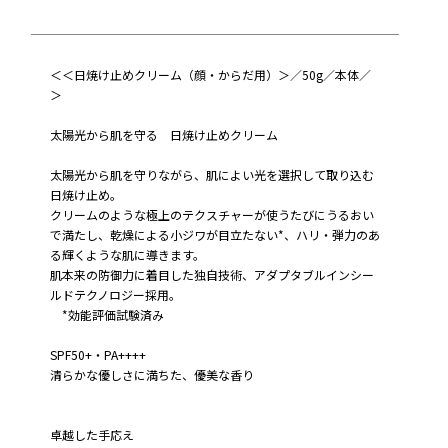
＜＜日焼け止めクリーム（顔・からだ用）＞／50g／本体／
＞
太陽光から肌を守る 日焼け止めクリーム
太陽光から肌を守りながら、肌によい光を選択して取り込む
日焼け止め。
クリームのような極上のテクスチャーが使うたびにうるおい
で満たし、乾燥による小ジワが目立たない*、ハリ・弾力のあ
る輝くような肌に導きます。
肌本来の防御力に着目した独自技術、アダプタブルインシー
ルドテクノロジー採用。
*効能評価試験済み
SPF50+・PA++++
清らかな優しさに満ちた、優美な香り
卓越した手応え