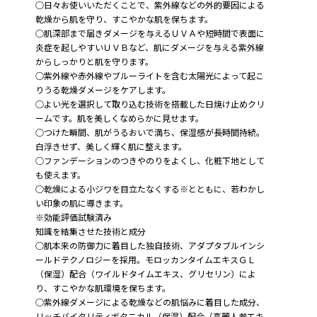
○日々お使いいただくことで、紫外線などの外的要因による
乾燥から肌を守り、すこやかな肌を保ちます。
○肌深部まで届きダメージを与えるＵＶＡや短時間で表面に
炎症を起しやすいＵＶＢなど、肌にダメージを与える紫外線
からしっかりと肌を守ります。
○紫外線や赤外線やブルーライトを含む太陽光によって起こ
りうる乾燥ダメージをケアします。
○よい光を選択して取り込む技術を搭載した日焼け止めクリ
ームです。肌を美しくなめらかに見せます。
○つけた瞬間、肌がうるおいで満ち、保湿感が長時間持続。
白浮きせず、美しく輝く肌に整えます。
○ファンデーションのつきやのりをよくし、化粧下地として
も使えます。
○乾燥による小ジワを目立たなくする※とともに、若わかし
い印象の肌に導きます。
※効能評価試験済み
知識を結集させた技術と成分
○肌本来の防御力に着目した独自技術、アダプタブルインシ
ールドテクノロジーを採用。モロッカンタイムエキスＧＬ
（保湿）配合（ワイルドタイムエキス、グリセリン）によ
り、すこやかな肌環境を保ちます。
○紫外線ダメージによる乾燥などの肌悩みに着目した成分、
リッチバイタリティボタニカル（保湿）配合（高麗人参エキ