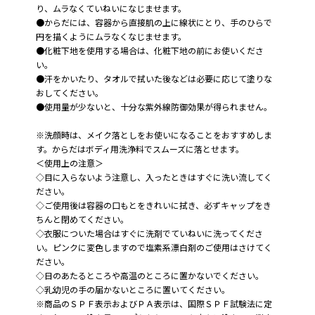
り、ムラなくていねいになじませます。
●からだには、容器から直接肌の上に線状にとり、手のひらで
円を描くようにムラなくなじませます。
●化粧下地を使用する場合は、化粧下地の前にお使いくださ
い。
●汗をかいたり、タオルで拭いた後などは必要に応じて塗りな
おしてください。
●使用量が少ないと、十分な紫外線防御効果が得られません。
※洗顔時は、メイク落としをお使いになることをおすすめしま
す。からだはボディ用洗浄料でスムーズに落とせます。
＜使用上の注意＞
◇目に入らないよう注意し、入ったときはすぐに洗い流してく
ださい。
◇ご使用後は容器の口もとをきれいに拭き、必ずキャップをき
ちんと閉めてください。
◇衣服についた場合はすぐに洗剤でていねいに洗ってくださ
い。ピンクに変色しますので塩素系漂白剤のご使用はさけてく
ださい。
◇日のあたるところや高温のところに置かないでください。
◇乳幼児の手の届かないところに置いてください。
※商品のＳＰＦ表示およびＰＡ表示は、国際ＳＰＦ試験法に定