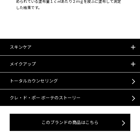
められている塗布量１ｃ㎡あたり２ｍｇを皮ふに塗布して測定
した結果です。
スキンケア
すべて
メイクアップ
フェイス
すべて
トータルカウンセリング
すべて
化粧水
ボディ
フェイス
クレ・ド・ポー ボーテのストーリー
乳液
美容液
サン・スキンケア
すべて
ファンデーション
リップ
クリーム
マスク
アクセサリー
プレメイクアップ
コンシーラー
すべて
リップスティック
アイ
このブランドの商品はこちら
メイク落とし・洗顔フォーム
マッサージクリーム
すべて
フェイスパウダー
コットン
フェイスカラー
リキッドルージュ
リップライナー
すべて
アイシャドウ
アクセサリー