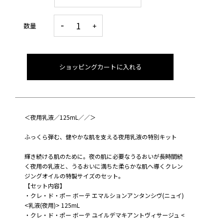
数量
ショッピングカートに入れる
＜夜用乳液／125mL／／＞
ふっくら弾む、健やかな肌を支える夜用乳液の特別キット
輝き続ける肌のために。夜の肌に必要なうるおいが長時間続
く夜用の乳液と、うるおいに満ちた柔らかな肌へ導くクレン
ジングオイルの特製サイズのセット。
【セット内容】
・クレ・ド・ポー ボーテ エマルションアンタンシヴ(ニュイ)
<乳液(夜用)> 125mL
・クレ・ド・ポー ボーテ ユイルデマキアントヴィサージュ <