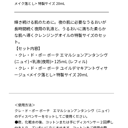
メイク落とし> 特製サイズ 20mL
輝き続ける肌のために。夜の肌に必要なうるおいが
長時間続く夜用の乳液と、うるおいに満ちた柔らか
な肌へ導くクレンジングオイルの特製サイズのセッ
ト。
【セット内容】
・クレ・ド・ポー ボーテ エマルションアンタンシヴ
(ニュイ) <乳液(夜用)> 125mL (レフィル)
・クレ・ド・ポー ボーテ ユイルデマキアントヴィサ
ージュ <メイク落とし> 特製サイズ 20mL
＜使用方法＞
クレ・ド・ポー ボーテ エマルションアンタンシヴ（ニュイ）
のディスペンサーをセットしてご使用ください。
●夜、化粧水の後、コットンまたは手にディスペンサー２回押し
分をとり、ていねいになじませます。コットンをご使用の際