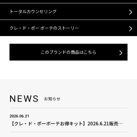
フェイス
すべて
トータルカウンセリング
すべて
化粧水
ボディ
フェイス
クレ・ド・ポー ボーテのストーリー
乳液
美容液
サン・スキンケア
すべて
ファンデーション
リップ
クリーム
マスク
アクセサリー
プレメイクアップ
コンシーラー
すべて
リップスティック
アイ
このブランドの商品はこちら
メイク落とし・洗顔フォーム
マッサージクリーム
すべて
フェイスパウダー
コットン
フェイスカラー
リキッドルージュ
リップライナー
すべて
アイシャドウ
アクセサリー
チークカラー
マスカラ
アイライナー
ブラシ・パフ・スポンジ・チッ
すべて
プ
アイブロウ
アイ
ケース・ホルダー
NEWS
お知らせ
2026.06.21
【クレ・ド・ポーボーテお得キット】2026.6.21販売開始