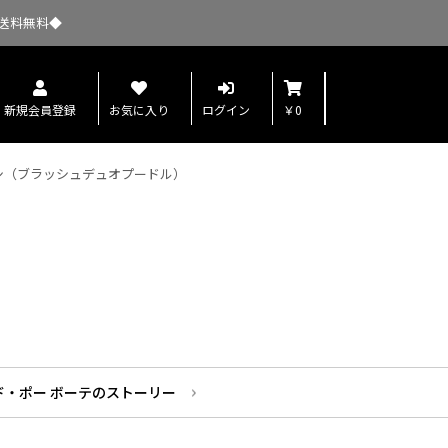
送料無料◆
新規会員登録
お気に入り
ログイン
￥0
シ（ブラッシュデュオプードル）
ド・ポー ボーテのストーリー