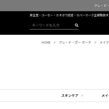
クレ・ド
資生堂・コーセー・カネボウ認定・​​​​​​カバーマーク正規取
HOME
クレ・ド・ポー ボーテ
メイク
スキンケア
メイ