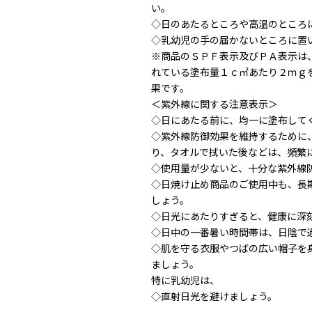
い。
◇日のあたるところや高温のとこ
◇乳幼児の手の届かないところに
※商品のＳＰＦ表示及びＰＡ表示は
れている塗布量１ｃ㎡あたり２ｍｇ
果です。
＜紫外線に関する注意表示＞
◇日にあたる前に、均一に塗布し
◇紫外線防御効果を維持するために
り、タオルで拭いた後などは、頻
◇使用量が少ないと、十分な紫外
◇日焼け止め商品のご使用中も、長
しょう。
◇日光にあたりすぎると、健康に
◇日中の一番暑い時間帯は、日陰
◇肌を守る衣服やつばの広い帽子を
ましょう。
特に乳幼児は、
◇直射日光を避けましょう。