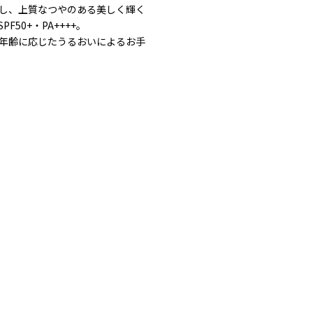
し、上質なつやのある美しく輝く
F50+・PA++++。
年齢に応じたうるおいによるお手