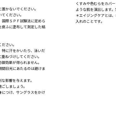
くすみや色むらをカバー
ろに置かないでください。
ような肌を演出します。SP
置いてください。
＊エイジングケアとは、
、国際ＳＰＦ試験法に定めら
入れのことです。
を皮ふに塗布して測定した結
てください。
、特に汗をかいたり、泳いだ
繁に重ねづけしてください。
線防御効果が得られません。
期間日光にあたるのは避けま
深刻な影響を与えます。
で過ごしましょう。
身につけ、サングラスをかけ