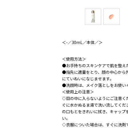
＜-／30mL／本体／＞
＜使用方法＞
●お手持ちのスキンケアで肌を整え
●指先に適量をとり、顔の中心から
にていねいになじませます。
●洗顔時は、メイク落としをお使い
＜使用上の注意＞
◇目の中に入らないようにご注意く
ぐに水かぬるま湯で洗い流してくだ
の口もとをきれいに拭き、キャップ
い。
◇衣服についた場合は、すぐに洗剤